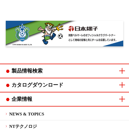
製品情報検索
コネクタカテゴリ
連鎖端子カテゴリ
カタログダウンロード
コネクタカタログ
連鎖端子カタログ
企業情報
ご挨拶
会社概要
企業理念・
品質方針・
沿革
拠点一覧
CSR
マネジメント
行動指針
環境方針
システム認証
NEWS & TOPICS
NTテクノロジ