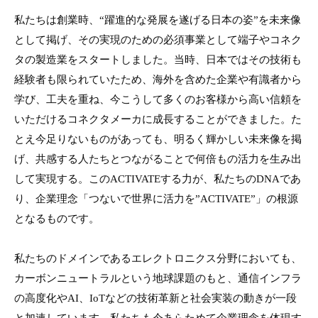
私たちは創業時、“躍進的な発展を遂げる日本の姿”を未来像
として掲げ、その実現のための必須事業として端子やコネク
タの製造業をスタートしました。当時、日本ではその技術も
経験者も限られていたため、海外を含めた企業や有識者から
学び、工夫を重ね、今こうして多くのお客様から高い信頼を
いただけるコネクタメーカに成長することができました。た
とえ今足りないものがあっても、明るく輝かしい未来像を掲
げ、共感する人たちとつながることで何倍もの活力を生み出
して実現する。このACTIVATEする力が、私たちのDNAであ
り、企業理念「つないで世界に活力を”ACTIVATE”」の根源
となるものです。
私たちのドメインであるエレクトロニクス分野においても、
カーボンニュートラルという地球課題のもと、通信インフラ
の高度化やAI、IoTなどの技術革新と社会実装の動きが一段
と加速しています。私たちも今あらためて企業理念を体現す