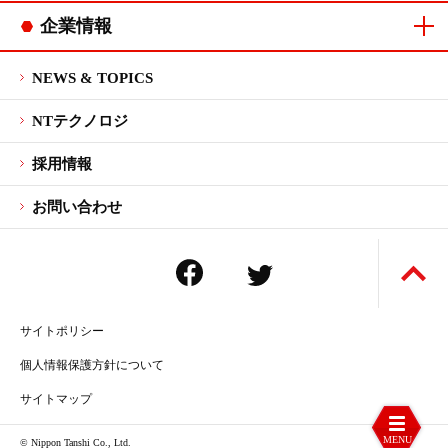
コネクタカタログ
連鎖端子カタログ
企業情報
ご挨拶
会社概要
企業理念・
品質方針・
沿革
拠点一覧
CSR
マネジメント
行動指針
環境方針
システム認証
NEWS & TOPICS
NTテクノロジ
採用情報
お問い合わせ
サイトポリシー
個人情報保護方針について
サイトマップ
MENU
© Nippon Tanshi Co., Ltd.