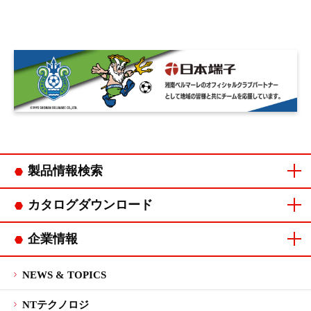
製品情報検索
コネクタカテゴリ
連鎖端子カテゴリ
カタログダウンロード
コネクタカタログ
連鎖端子カタログ
企業情報
ご挨拶
会社概要
企業理念・
品質方針・
沿革
拠点一覧
CSR
マネジメント
行動指針
環境方針
システム認証
NEWS & TOPICS
NTテクノロジ