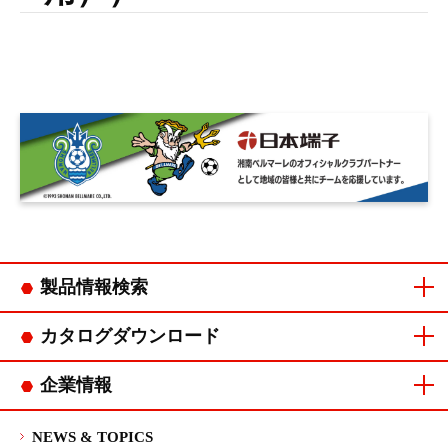
製品情報検索
コネクタカテゴリ
連鎖端子カテゴリ
カタログダウンロード
コネクタカタログ
連鎖端子カタログ
企業情報
ご挨拶
会社概要
企業理念・
品質方針・
沿革
拠点一覧
CSR
マネジメント
行動指針
環境方針
システム認証
NEWS & TOPICS