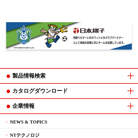
製品情報検索
コネクタカテゴリ
連鎖端子カテゴリ
カタログダウンロード
コネクタカタログ
連鎖端子カタログ
企業情報
ご挨拶
会社概要
企業理念・
品質方針・
沿革
拠点一覧
CSR
マネジメント
行動指針
環境方針
システム認証
NEWS & TOPICS
NTテクノロジ