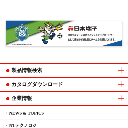
製品情報検索
コネクタカテゴリ
連鎖端子カテゴリ
カタログダウンロード
コネクタカタログ
連鎖端子カタログ
企業情報
ご挨拶
会社概要
企業理念・
品質方針・
沿革
拠点一覧
CSR
マネジメント
行動指針
環境方針
システム認証
NEWS & TOPICS
NTテクノロジ