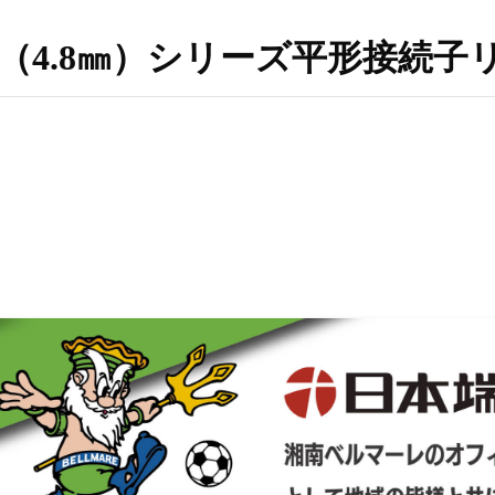
（.187（4.8㎜）シリーズ平形接