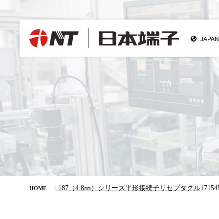
.187（4.8㎜）シリーズ平形接続子リセプタクル
171
HOME