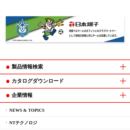
製品情報検索
コネクタカテゴリ
連鎖端子カテゴリ
カタログダウンロード
コネクタカタログ
連鎖端子カタログ
企業情報
ご挨拶
会社概要
企業理念・
品質方針・
沿革
拠点一覧
CSR
マネジメント
行動指針
環境方針
システム認証
NEWS & TOPICS
NTテクノロジ